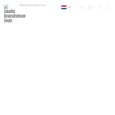
home
work
services
contact
Contact us
Voel je vrij om contact met 